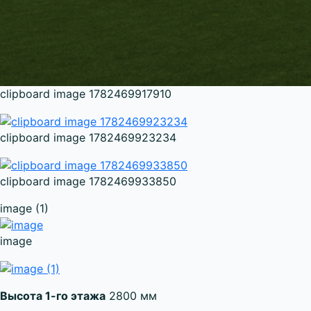
clipboard image 1782469917910
clipboard image 1782469923234
clipboard image 1782469933850
image (1)
image
Высота 1-го этажа
2800 мм