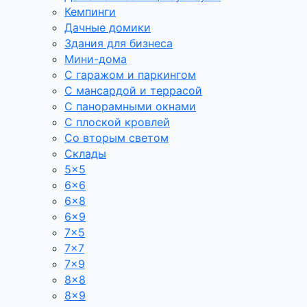
Кемпинги
Дачные домики
Здания для бизнеса
Мини-дома
С гаражом и паркингом
С мансардой и террасой
С панорамными окнами
С плоской кровлей
Со вторым светом
Склады
5×5
6×6
6×8
6×9
7×5
7×7
7×9
8×8
8×9