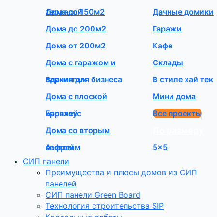
террасой
Дома до 150м2
Дачные домики
Дома до 200м2
Гаражи
Дома от 200м2
Кафе
Дома с гаражом и
Склады
паркингом
Здания для бизнеса
В стиле хай тек
Дома с плоской
Мини дома
кровлей
Барнхаус
Все проекты
Дома со вторым
По размеру
светом
А-фрейм
5×5
СИП панели
Преимущества и плюсы домов из СИП
панелей
СИП панели Green Board
Технология строительства SIP