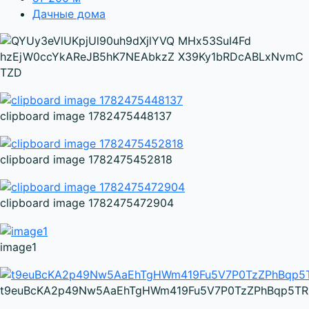
Дачные дома
clipboard image 1782475448137
clipboard image 1782475452818
clipboard image 1782475472904
image1
t9euBcKA2p49Nw5AaEhTgHWm419Fu5V7P0TzZPhBqp5TRn