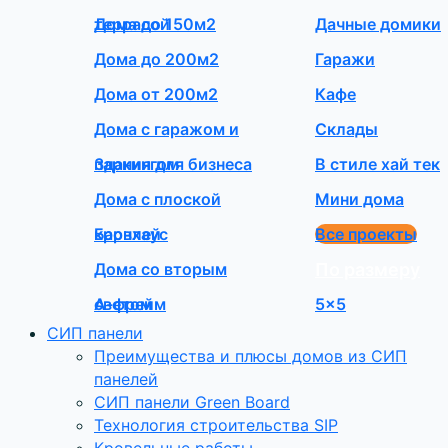
террасой
Дома до 150м2
Дачные домики
Дома до 200м2
Гаражи
Дома от 200м2
Кафе
Дома с гаражом и
Склады
паркингом
Здания для бизнеса
В стиле хай тек
Дома с плоской
Мини дома
кровлей
Барнхаус
Все проекты
Дома со вторым
По размеру
светом
А-фрейм
5×5
СИП панели
Преимущества и плюсы домов из СИП
панелей
СИП панели Green Board
Технология строительства SIP