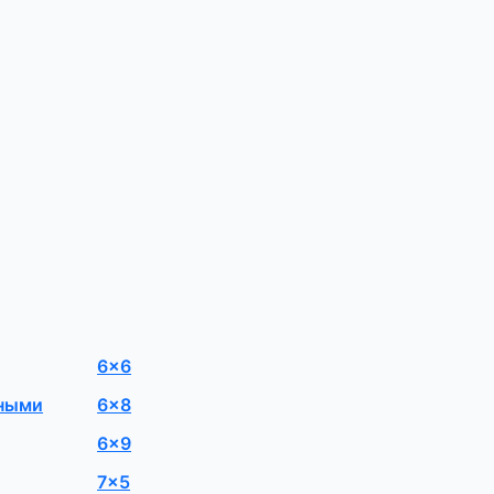
6×6
мными
6×8
6×9
7×5