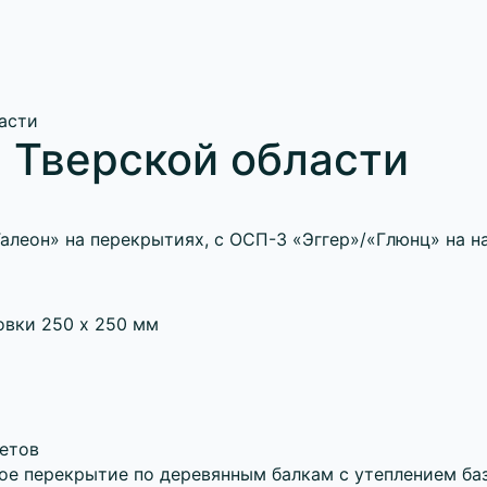
ласти
в Тверской области
Талеон» на перекрытиях, с ОСП-3 «Эггер»/«Глюнц» на 
овки 250 х 250 мм
летов
е перекрытие по деревянным балкам с утеплением ба