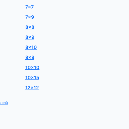
7×7
7×9
8×8
8×9
8×10
9×9
10×10
10×15
12×12
елей