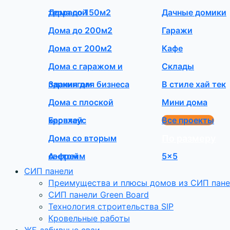
террасой
Дома до 150м2
Дачные домики
Дома до 200м2
Гаражи
Дома от 200м2
Кафе
Дома с гаражом и
Склады
паркингом
Здания для бизнеса
В стиле хай тек
Дома с плоской
Мини дома
кровлей
Барнхаус
Все проекты
Дома со вторым
По размеру
светом
А-фрейм
5×5
СИП панели
Преимущества и плюсы домов из СИП пан
СИП панели Green Board
Технология строительства SIP
Кровельные работы