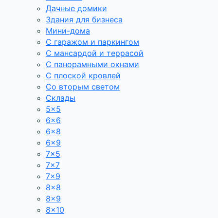
Дачные домики
Здания для бизнеса
Мини-дома
С гаражом и паркингом
С мансардой и террасой
С панорамными окнами
С плоской кровлей
Со вторым светом
Склады
5×5
6×6
6×8
6×9
7×5
7×7
7×9
8×8
8×9
8×10