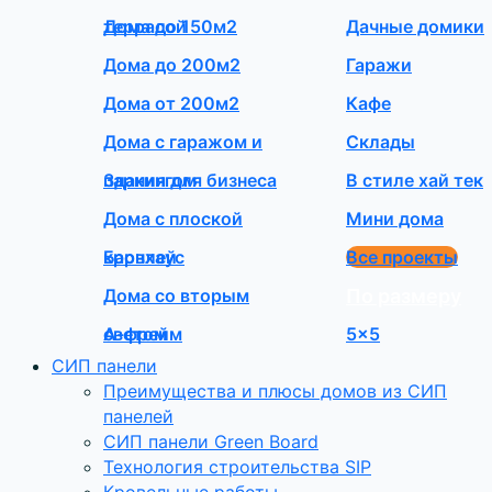
террасой
Дома до 150м2
Дачные домики
Дома до 200м2
Гаражи
Дома от 200м2
Кафе
Дома с гаражом и
Склады
паркингом
Здания для бизнеса
В стиле хай тек
Дома с плоской
Мини дома
кровлей
Барнхаус
Все проекты
Дома со вторым
По размеру
светом
А-фрейм
5×5
СИП панели
Преимущества и плюсы домов из СИП
панелей
СИП панели Green Board
Технология строительства SIP