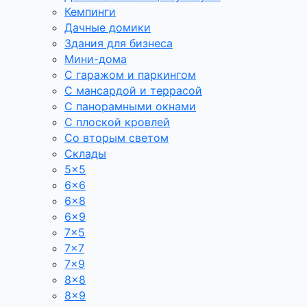
Кемпинги
Дачные домики
Здания для бизнеса
Мини-дома
С гаражом и паркингом
С мансардой и террасой
С панорамными окнами
С плоской кровлей
Со вторым светом
Склады
5×5
6×6
6×8
6×9
7×5
7×7
7×9
8×8
8×9