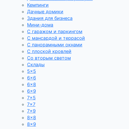
Кемпинги
Дачные домики
Здания для бизнеса
Мини-дома
С гаражом и паркингом
С мансардой и террасой
С панорамными окнами
С плоской кровлей
Со вторым светом
Склады
5×5
6×6
6×8
6×9
7×5
7×7
7×9
8×8
8×9