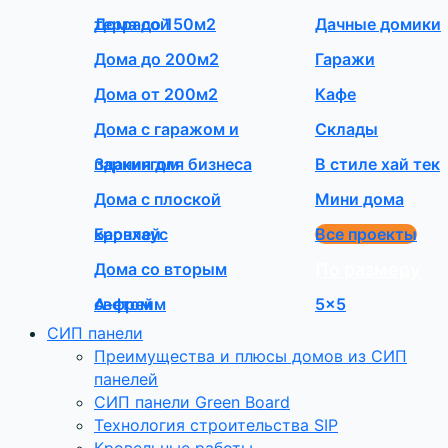
террасой
Дома до 150м2
Дачные домики
Дома до 200м2
Гаражи
Дома от 200м2
Кафе
Дома с гаражом и
Склады
паркингом
Здания для бизнеса
В стиле хай тек
Дома с плоской
Мини дома
кровлей
Барнхаус
Все проекты
Дома со вторым
По размеру
светом
А-фрейм
5×5
СИП панели
Преимущества и плюсы домов из СИП
панелей
СИП панели Green Board
Технология строительства SIP