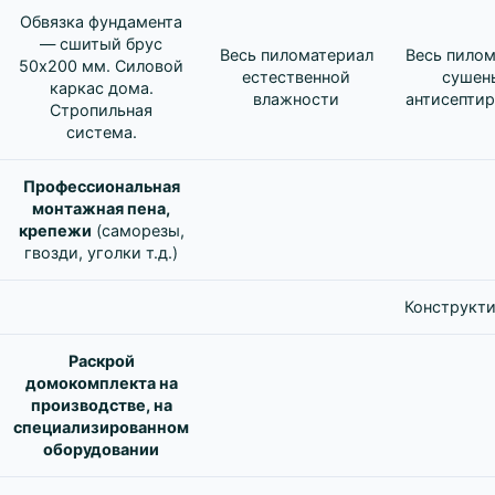
Обвязка фундамента
— сшитый брус
Весь пиломатериал
Весь пило
50х200 мм. Силовой
естественной
сушен
каркас дома.
влажности
антисепти
Стропильная
система.
Профессиональная
монтажная пена,
крепежи
(саморезы,
гвозди, уголки т.д.)
Конструкти
Раскрой
домокомплекта на
производстве, на
специализированном
оборудовании