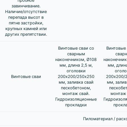
пробное
завинчивание.
Наличие/отсутствие
перепада высот в
пятне застройки,
крупных камней или
других препятствии.
Винтовые сваи со
Винтовые 
сварным
свар
наконечником, Ø108
наконечник
мм, длина 2,5 м,
мм, длина
оголовки
оголо
Винтовые сваи
200х200/250х250
200х200/
мм, заливка свай
мм, залив
пескобетоном,
пескобе
монтаж свай.
монтаж 
Гидроизоляционные
Гидроизол
прокладки
прокл
Пиломатериал / расх