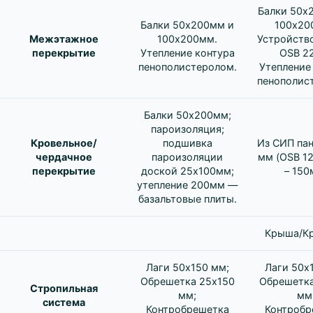
Балки 50х
Балки 50х200мм и
100х20
Межэтажное
100х200мм.
Устройство
перекрытие
Утепление контура
OSB 2
пенополистеролом.
Утепление
пенополис
Балки 50х200мм;
пароизоляция;
Кровельное/
подшивка
Из СИП пан
чердачное
пароизоляции
мм (OSB 1
перекрытие
доской 25х100мм;
– 150
утепление 200мм —
базальтовые плиты.
Крыша/К
Лаги 50х150 мм;
Лаги 50х
Обрешетка 25х150
Обрешетка
Стропильная
мм;
мм
система
Контробрешетка
Контробр