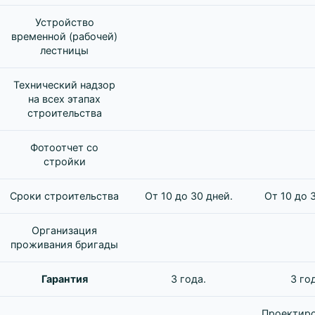
Устройство
временной (рабочей)
лестницы
Технический надзор
на всех этапах
строительства
Фотоотчет со
стройки
Сроки строительства
От 10 до 30 дней.
От 10 до 
Организация
проживания бригады
Гарантия
3 года.
3 го
Проектир