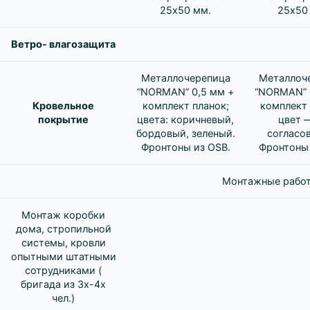
25х50 мм.
25х50
Ветро- влагозащита
Металлочерепица
Металлоч
“NORMAN” 0,5 мм +
“NORMAN” 
Кровельное
комплект планок;
комплект 
покрытие
цвета: коричневый,
цвет 
бордовый, зеленый.
согласо
Фронтоны из OSB.
Фронтоны 
Монтажные работ
Монтаж коробки
дома, стропильной
системы, кровли
опытными штатными
сотрудниками (
бригада из 3х-4х
чел.)