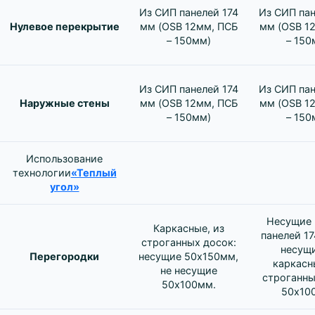
Из СИП панелей 174
Из СИП пан
Нулевое перекрытие
мм (OSB 12мм, ПСБ
мм (OSB 1
– 150мм)
– 150
Из СИП панелей 174
Из СИП пан
Наружные стены
мм (OSB 12мм, ПСБ
мм (OSB 1
– 150мм)
– 150
Использование
технологии
«Теплый
угол»
Несущие 
Каркасные, из
панелей 17
строганных досок:
несущ
Перегородки
несущие 50х150мм,
каркасн
не несущие
строганны
50х100мм.
50х10