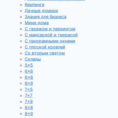
Кемпинги
Дачные домики
Здания для бизнеса
Мини-дома
С гаражом и паркингом
С мансардой и террасой
С панорамными окнами
С плоской кровлей
Со вторым светом
Склады
5×5
6×6
6×8
6×9
7×5
7×7
7×9
8×8
8×9