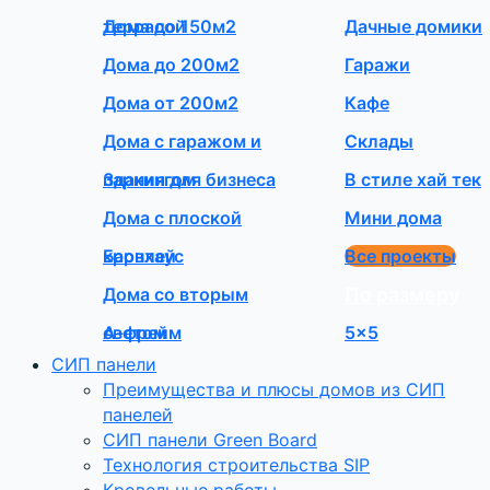
террасой
Дома до 150м2
Дачные домики
Дома до 200м2
Гаражи
Дома от 200м2
Кафе
Дома с гаражом и
Склады
паркингом
Здания для бизнеса
В стиле хай тек
Дома с плоской
Мини дома
кровлей
Барнхаус
Все проекты
Дома со вторым
По размеру
светом
А-фрейм
5×5
СИП панели
Преимущества и плюсы домов из СИП
панелей
СИП панели Green Board
Технология строительства SIP