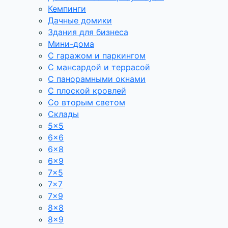
Кемпинги
Дачные домики
Здания для бизнеса
Мини-дома
С гаражом и паркингом
С мансардой и террасой
С панорамными окнами
С плоской кровлей
Со вторым светом
Склады
5×5
6×6
6×8
6×9
7×5
7×7
7×9
8×8
8×9