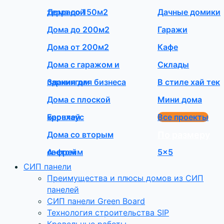
террасой
Дома до 150м2
Дачные домики
Дома до 200м2
Гаражи
Дома от 200м2
Кафе
Дома с гаражом и
Склады
паркингом
Здания для бизнеса
В стиле хай тек
Дома с плоской
Мини дома
кровлей
Барнхаус
Все проекты
Дома со вторым
По размеру
светом
А-фрейм
5×5
СИП панели
Преимущества и плюсы домов из СИП
панелей
СИП панели Green Board
Технология строительства SIP