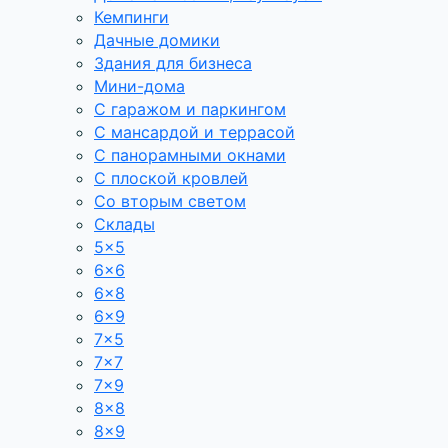
Кемпинги
Дачные домики
Здания для бизнеса
Мини-дома
С гаражом и паркингом
С мансардой и террасой
С панорамными окнами
С плоской кровлей
Со вторым светом
Склады
5×5
6×6
6×8
6×9
7×5
7×7
7×9
8×8
8×9