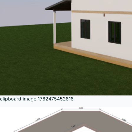
clipboard image 1782475452818