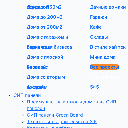
террасой
Дома до 150м2
Дачные домики
Дома до 200м2
Гаражи
Дома от 200м2
Кафе
Дома с гаражом и
Склады
паркингом
Здания для бизнеса
В стиле хай тек
Дома с плоской
Мини дома
кровлей
Барнхаус
Все проекты
Дома со вторым
По размеру
светом
А-фрейм
5×5
СИП панели
Преимущества и плюсы домов из СИП
панелей
СИП панели Green Board
Технология строительства SIP