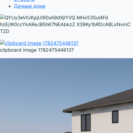
Дачные дома
clipboard image 1782475448137