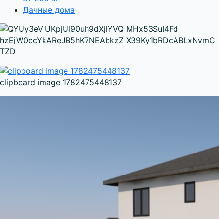
Дачные дома
clipboard image 1782475448137