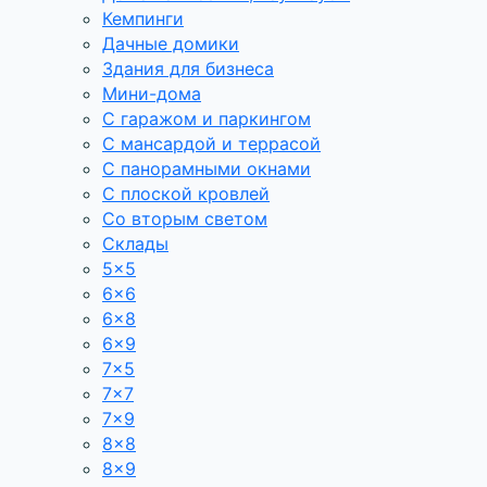
Кемпинги
Дачные домики
Здания для бизнеса
Мини-дома
С гаражом и паркингом
С мансардой и террасой
С панорамными окнами
С плоской кровлей
Со вторым светом
Склады
5×5
6×6
6×8
6×9
7×5
7×7
7×9
8×8
8×9