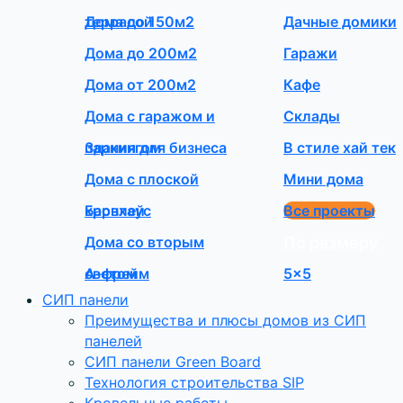
террасой
Дома до 150м2
Дачные домики
Дома до 200м2
Гаражи
Дома от 200м2
Кафе
Дома с гаражом и
Склады
паркингом
Здания для бизнеса
В стиле хай тек
Дома с плоской
Мини дома
кровлей
Барнхаус
Все проекты
Дома со вторым
По размеру
светом
А-фрейм
5×5
СИП панели
Преимущества и плюсы домов из СИП
панелей
СИП панели Green Board
Технология строительства SIP