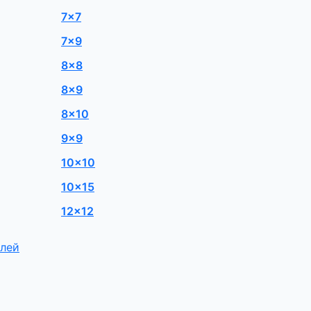
7×7
7×9
8×8
8×9
8×10
9×9
10×10
10×15
12×12
елей