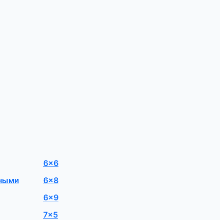
6×6
мными
6×8
6×9
7×5