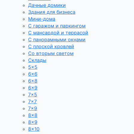
Дачные домики
Здания для бизнеса
Мини-дома
С гаражом и паркингом
С мансардой и террасой
С панорамными окнами
С плоской кровлей
Со вторым светом
Склады
5×5
6×6
6×8
6×9
7×5
7×7
7×9
8×8
8×9
8×10