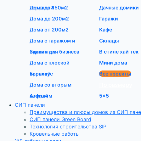
террасой
Дома до 150м2
Дачные домики
Дома до 200м2
Гаражи
Дома от 200м2
Кафе
Дома с гаражом и
Склады
паркингом
Здания для бизнеса
В стиле хай тек
Дома с плоской
Мини дома
кровлей
Барнхаус
Все проекты
Дома со вторым
По размеру
светом
А-фрейм
5×5
СИП панели
Преимущества и плюсы домов из СИП пан
СИП панели Green Board
Технология строительства SIP
Кровельные работы