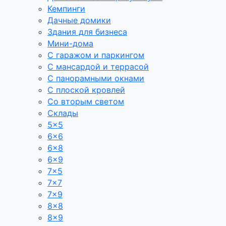
Кемпинги
Дачные домики
Здания для бизнеса
Мини-дома
С гаражом и паркингом
С мансардой и террасой
С панорамными окнами
С плоской кровлей
Со вторым светом
Склады
5×5
6×6
6×8
6×9
7×5
7×7
7×9
8×8
8×9