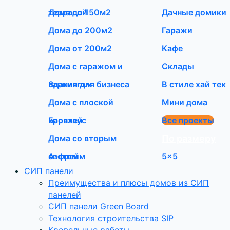
террасой
Дома до 150м2
Дачные домики
Дома до 200м2
Гаражи
Дома от 200м2
Кафе
Дома с гаражом и
Склады
паркингом
Здания для бизнеса
В стиле хай тек
Дома с плоской
Мини дома
кровлей
Барнхаус
Все проекты
Дома со вторым
По размеру
светом
А-фрейм
5×5
СИП панели
Преимущества и плюсы домов из СИП
панелей
СИП панели Green Board
Технология строительства SIP